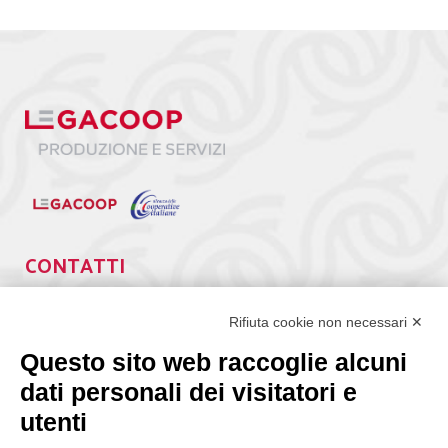
CONTATTI
Via Giuseppe Antonio Guattani, 9 – 00161 Roma
Tel. 06.84439300
Rifiuta cookie non necessari ✕
segreteria@lps.coop
Questo sito web raccoglie alcuni
dati personali dei visitatori e
utenti