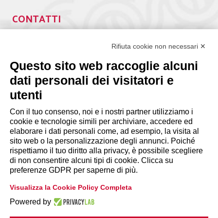
CONTATTI
Via Giuseppe Antonio Guattani, 9 – 00161 Roma
Tel. 06.84439300
Rifiuta cookie non necessari ✕
segreteria@lps.coop
Questo sito web raccoglie alcuni
dati personali dei visitatori e
utenti
Con il tuo consenso, noi e i nostri partner utilizziamo i
cookie e tecnologie simili per archiviare, accedere ed
INFORMAZIONI
elaborare i dati personali come, ad esempio, la visita al
sito web o la personalizzazione degli annunci. Poiché
rispettiamo il tuo diritto alla privacy, è possibile scegliere
Disclaimer
di non consentire alcuni tipi di cookie. Clicca su
preferenze GDPR per saperne di più.
Privacy Policy
Visualizza la Cookie Policy Completa
|
Cookie Policy
Modifica preferenze
Powered by