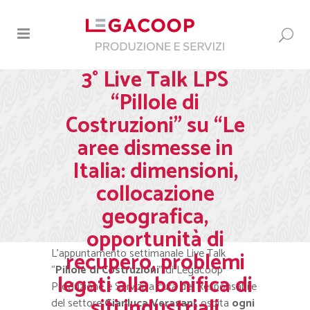
3° Live Talk LPS
“Pillole di
Costruzioni” su “Le
aree dismesse in
Italia: dimensioni,
collocazione
geografica,
opportunità di
L’appuntamento settimanale Live Talk
recupero, problemi
“
Pillole di Costruzioni
” di Legacoop
legati alla bonifica di
Produzione e Servizi, a cura del Responsabile
siti industriali
del settore
Gianluca Verasani
, ospita
ogni