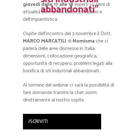
giovedì dalle 17 alle 18
esperti su temi di
abbandonati”
attualità nel mondo delle costruzioni e
dell’impiantistica.
Ospite dell’incontro del 3 novembre il Dott.
MARCO MARCATILI
di
Nomisma
che ci
parlerà delle aree dismesse in Italia:
dimensioni, collocazione geografica,
opportunità di recupero, problemi legati alla
bonifica di siti industriali abbandonati.
Al termine del webinar ci sarà la possibilità di
fare domande tramite la chat zoom
direttamente al nostro ospite.
ISCRIVITI