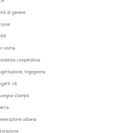
ce
ità di genere
rsone
NRR
st sisma
evidenza cooperativa
ogettazione, Ingegneria
ogetti UE
ssegna stampa
cerca
generazione urbana
torazione