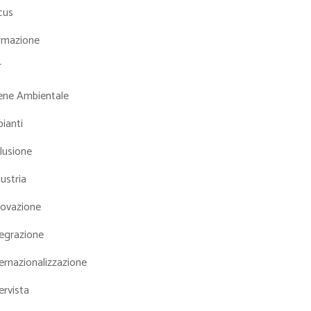
cus
rmazione
T
iene Ambientale
ianti
lusione
ustria
novazione
tegrazione
ernazionalizzazione
ervista