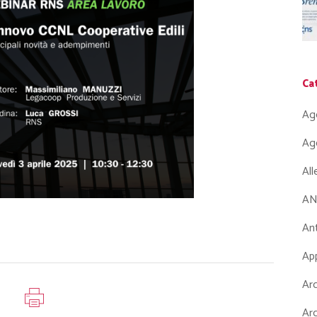
Ca
Ag
Ag
Al
AN
Ant
App
Arc
Arc