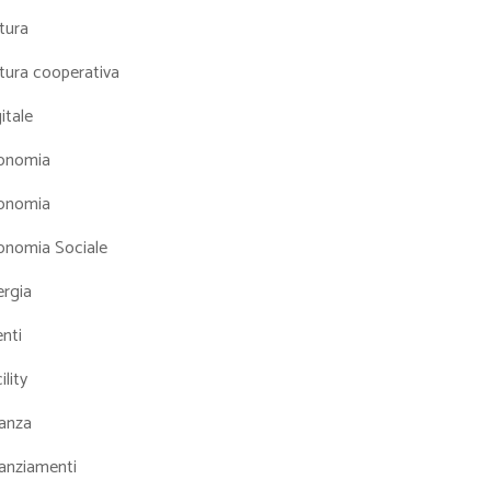
tura
tura cooperativa
itale
onomia
onomia
onomia Sociale
ergia
nti
ility
nanza
nanziamenti