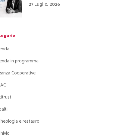
27 Luglio, 2026
tegorie
enda
enda in programma
leanza Cooperative
AC
itrust
alti
heologia e restauro
hivio