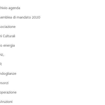
chivio agenda
semblea di mandato 2020
sociazione
i Culturali
ro energia
NL
R
ndoglianze
nsorzi
operazione
truzioni