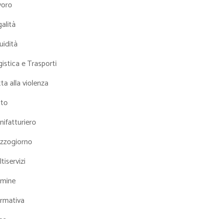
voro
alità
uidità
istica e Trasporti
ta alla violenza
tto
ifatturiero
zzogiorno
tiservizi
mine
rmativa