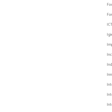
Fo
Fo
IC
Ig
Imp
Inc
Ind
In
In
Int
Int