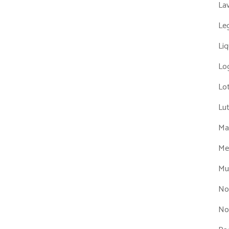
La
Leg
Liq
Log
Lot
Lu
Man
Me
Mul
No
No