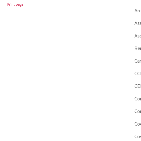
Print page
Ar
As
As
Ben
Ca
CC
CE
Co
Co
Co
Cos