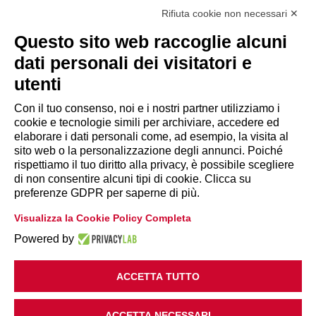
Via Giuseppe Antonio Guattani, 9 – 00161 Roma
Tel. 06.84439300
Rifiuta cookie non necessari ✕
segreteria@lps.coop
Questo sito web raccoglie alcuni
dati personali dei visitatori e
utenti
Con il tuo consenso, noi e i nostri partner utilizziamo i
cookie e tecnologie simili per archiviare, accedere ed
INFORMAZIONI
elaborare i dati personali come, ad esempio, la visita al
sito web o la personalizzazione degli annunci. Poiché
rispettiamo il tuo diritto alla privacy, è possibile scegliere
Disclaimer
di non consentire alcuni tipi di cookie. Clicca su
preferenze GDPR per saperne di più.
Privacy Policy
Visualizza la Cookie Policy Completa
|
Cookie Policy
Modifica preferenze
Powered by
ACCETTA TUTTO
ACCETTA NECESSARI