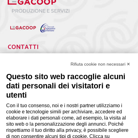
CONTATTI
Via Giuseppe Antonio Guattani, 9 – 00161 Roma
Tel. 06.84439300
Rifiuta cookie non necessari ✕
segreteria@lps.coop
Questo sito web raccoglie alcuni
dati personali dei visitatori e
utenti
Con il tuo consenso, noi e i nostri partner utilizziamo i
cookie e tecnologie simili per archiviare, accedere ed
INFORMAZIONI
elaborare i dati personali come, ad esempio, la visita al
sito web o la personalizzazione degli annunci. Poiché
rispettiamo il tuo diritto alla privacy, è possibile scegliere
Disclaimer
di non consentire alcuni tipi di cookie. Clicca su