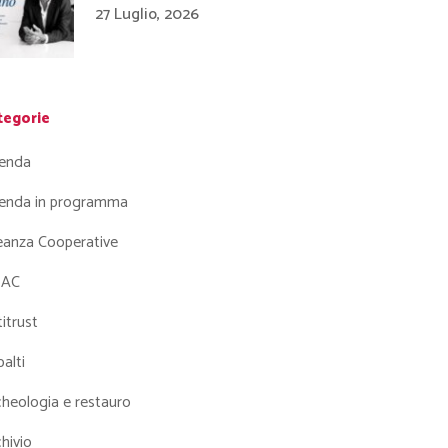
27 Luglio, 2026
tegorie
enda
enda in programma
leanza Cooperative
AC
itrust
alti
heologia e restauro
hivio