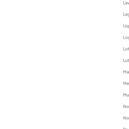
La
Leg
Liq
Log
Lot
Lu
Man
Me
Mul
No
No