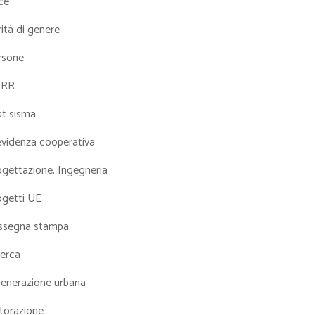
ce
ità di genere
rsone
NRR
st sisma
evidenza cooperativa
ogettazione, Ingegneria
ogetti UE
ssegna stampa
cerca
generazione urbana
torazione