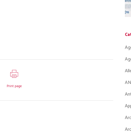
Ca
Ag
Ag
Al
AN
Print page
Ant
App
Arc
Arc