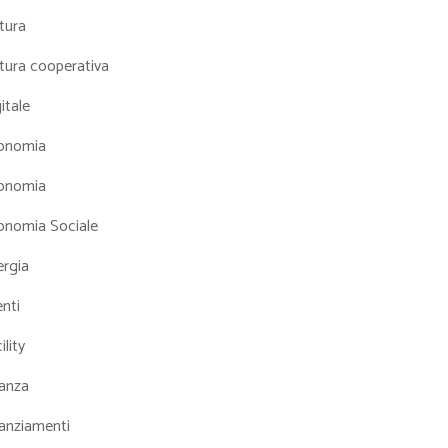
tura
tura cooperativa
itale
onomia
onomia
onomia Sociale
ergia
nti
ility
nanza
nanziamenti