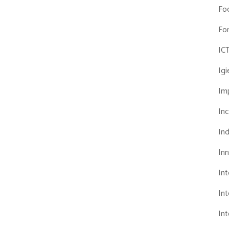
Fo
Fo
IC
Ig
Imp
Inc
Ind
In
In
Int
Int