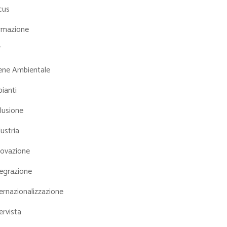
cus
rmazione
T
iene Ambientale
ianti
lusione
ustria
novazione
tegrazione
ernazionalizzazione
ervista