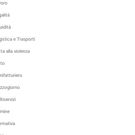
voro
alità
uidità
istica e Trasporti
ta alla violenza
tto
ifatturiero
zzogiorno
tiservizi
mine
rmativa