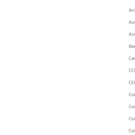
Ar
As
As
Ben
Ca
CC
CE
Co
Co
Co
Cos