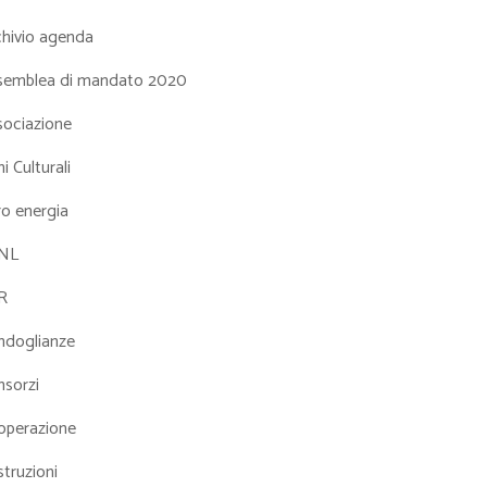
chivio agenda
semblea di mandato 2020
sociazione
i Culturali
ro energia
NL
R
ndoglianze
nsorzi
operazione
truzioni