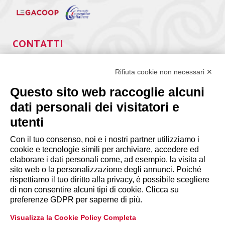
CONTATTI
Via Giuseppe Antonio Guattani, 9 – 00161 Roma
Tel. 06.84439300
Rifiuta cookie non necessari ✕
segreteria@lps.coop
Questo sito web raccoglie alcuni
dati personali dei visitatori e
utenti
Con il tuo consenso, noi e i nostri partner utilizziamo i
cookie e tecnologie simili per archiviare, accedere ed
INFORMAZIONI
elaborare i dati personali come, ad esempio, la visita al
sito web o la personalizzazione degli annunci. Poiché
rispettiamo il tuo diritto alla privacy, è possibile scegliere
Disclaimer
di non consentire alcuni tipi di cookie. Clicca su
preferenze GDPR per saperne di più.
Privacy Policy
Visualizza la Cookie Policy Completa