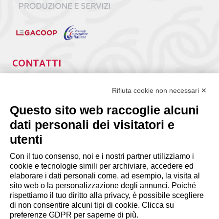
CONTATTI
Via Giuseppe Antonio Guattani, 9 – 00161 Roma
Tel. 06.84439300
Rifiuta cookie non necessari ✕
segreteria@lps.coop
Questo sito web raccoglie alcuni
dati personali dei visitatori e
utenti
Con il tuo consenso, noi e i nostri partner utilizziamo i
cookie e tecnologie simili per archiviare, accedere ed
INFORMAZIONI
elaborare i dati personali come, ad esempio, la visita al
sito web o la personalizzazione degli annunci. Poiché
rispettiamo il tuo diritto alla privacy, è possibile scegliere
Disclaimer
di non consentire alcuni tipi di cookie. Clicca su
preferenze GDPR per saperne di più.