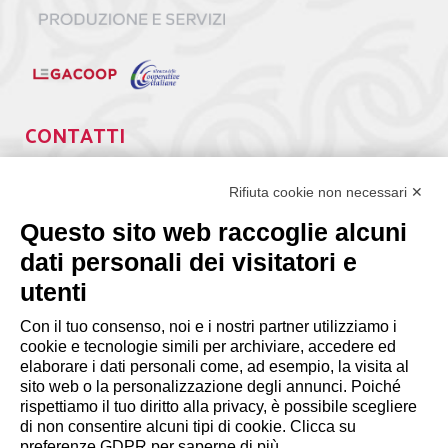
CONTATTI
Via Giuseppe Antonio Guattani, 9 – 00161 Roma
Tel. 06.84439300
Rifiuta cookie non necessari ✕
segreteria@lps.coop
Questo sito web raccoglie alcuni
dati personali dei visitatori e
utenti
Con il tuo consenso, noi e i nostri partner utilizziamo i
cookie e tecnologie simili per archiviare, accedere ed
INFORMAZIONI
elaborare i dati personali come, ad esempio, la visita al
sito web o la personalizzazione degli annunci. Poiché
rispettiamo il tuo diritto alla privacy, è possibile scegliere
Disclaimer
di non consentire alcuni tipi di cookie. Clicca su
preferenze GDPR per saperne di più.